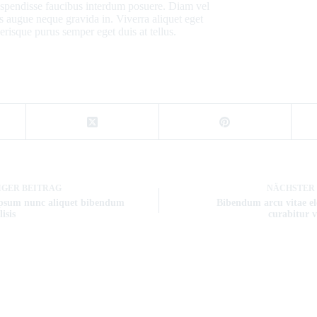
uspendisse faucibus interdum posuere. Diam vel
 augue neque gravida in. Viverra aliquet eget
lerisque purus semper eget duis at tellus.
IGER
BEITRAG
NÄCHSTER
ipsum nunc aliquet bibendum
Bibendum arcu vitae 
isis
curabitur v