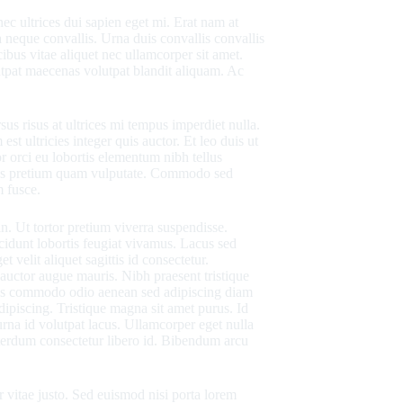
 ultrices dui sapien eget mi. Erat nam at
 neque convallis. Urna duis convallis convallis
ibus vitae aliquet nec ullamcorper sit amet.
olutpat maecenas volutpat blandit aliquam. Ac
.
s risus at ultrices mi tempus imperdiet nulla.
t ultricies integer quis auctor. Et leo duis ut
 orci eu lobortis elementum nibh tellus
isus pretium quam vulputate. Commodo sed
m fusce.
in. Ut tortor pretium viverra suspendisse.
cidunt lobortis feugiat vivamus. Lacus sed
t velit aliquet sagittis id consectetur.
 auctor augue mauris. Nibh praesent tristique
quis commodo odio aenean sed adipiscing diam
dipiscing. Tristique magna sit amet purus. Id
urna id volutpat lacus. Ullamcorper eget nulla
nterdum consectetur libero id. Bibendum arcu
 vitae justo. Sed euismod nisi porta lorem