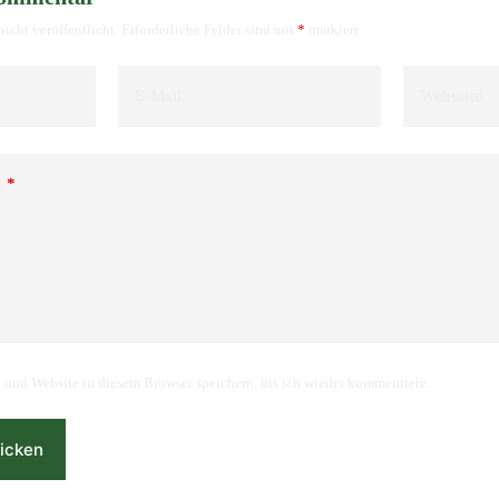
icht veröffentlicht.
Erforderliche Felder sind mit
*
markiert
E-Mail
Webseite
n
*
und Website in diesem Browser speichern, bis ich wieder kommentiere.
icken