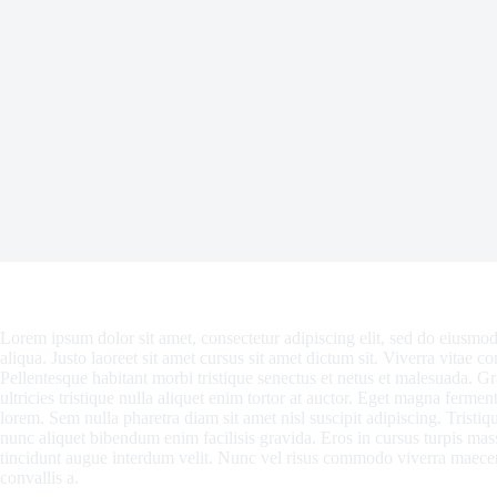
Lorem ipsum dolor sit amet, consectetur adipiscing elit, sed do eiusmo
aliqua. Justo laoreet sit amet cursus sit amet dictum sit. Viverra vitae c
Pellentesque habitant morbi tristique senectus et netus et malesuada. Gra
ultricies tristique nulla aliquet enim tortor at auctor. Eget magna ferm
lorem. Sem nulla pharetra diam sit amet nisl suscipit adipiscing. Tristi
nunc aliquet bibendum enim facilisis gravida. Eros in cursus turpis mass
tincidunt augue interdum velit. Nunc vel risus commodo viverra maece
convallis a.