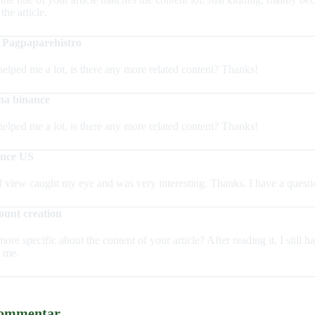
the article.
 Pagpaparehistro
helped me a lot, is there any more related content? Thanks!
 na binance
helped me a lot, is there any more related content? Thanks!
ance US
f view caught my eye and was very interesting. Thanks. I have a questi
ount creation
re specific about the content of your article? After reading it, I still
 me.
Kommentar