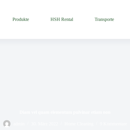
Produkte
HSH Rental
Transporte
Diam vel quam elementum pulvinar etiam non
admin
30. März 2022
Home Cleaning
9 Kommentare