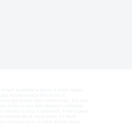
d tempor incididunt ut labore et dolore magna
ongue eu consequat ac felis donec et.
vida quis blandit turpis cursus in hac. Sed risus
entum iaculis eu non diam phasellus vestibulum
que senectus et netus et malesuada. Viverra ipsum
a tincidunt dui ut ornare lectus. Ut morbi
nas accumsan lacus. Facilisis gravida neque