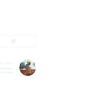
BEITRAG
elementum
itae nunc