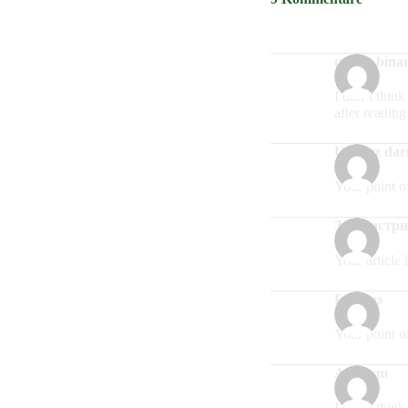
codice bina
I don’t think
after reading 
Utwórz dar
Your point o
Зарегистр
Your article 
Εγγραφ
Your point o
Anonym
I don’t think