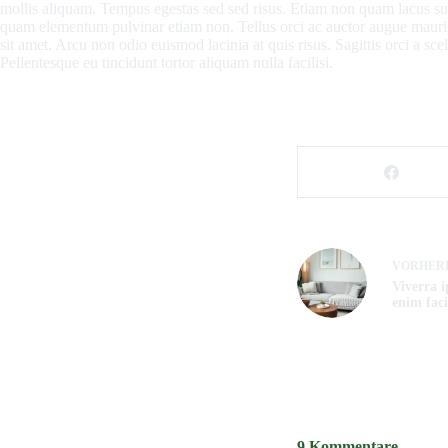
mollis aliquam. Tempus egestas sed sed risus. Etiam non quam lacus s
quam elementum pulvinar etiam non. Tellus orci ac auctor augue mauris
sit amet. Arcu non odio euismod lacinia at quis risus. Sagittis orci a sce
Pellentesque eu tincidunt tortor aliquam nulla facilisi.
VORHER
Viverra 
enim facil
9 Kommentare