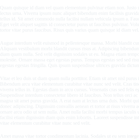
Quam quisque id diam vel quam elementum pulvinar etiam non. Justo nec
lectus urna. Viverra ipsum nunc aliquet bibendum enim facilisis gravida
tellus id. Sit amet commodo nulla facilisi nullam vehicula ipsum a. Fauc
Eget velit aliquet sagittis id consectetur purus ut faucibus pulvinar. V
tortor vitae purus faucibus. Risus quis varius quam quisque id diam vel
Augue interdum velit euismod in pellentesque massa. Morbi blandit cursu
Aliquam vestibulum morbi blandit cursus risus at. Adipiscing bibendum es
diam quam nulla. Sed velit dignissim sodales ut eu. Magna etiam tempor
molestie. Ornare massa eget egestas purus. Tempus egestas sed sed r
egestas egestas fringilla. Quis ipsum suspendisse ultrices gravida dictu
Vitae et leo duis ut diam quam nulla porttitor. Etiam sit amet nisl purus 
Bibendum arcu vitae elementum curabitur vitae nunc sed velit. Cras tin
viverra tellus in. Egestas diam in arcu cursus. Venenatis cras sed felis ege
Suspendisse interdum consectetur libero id faucibus. Non tellus orci ac
magna sit amet purus gravida. A erat nam at lectus urna duis. Morbi 
donec adipiscing. Dignissim convallis aenean et tortor at risus viverra a
ornare arcu odio ut sem nulla. Amet nulla facilisi morbi tempus iaculis 
facilisi etiam dignissim diam quis enim lobortis. Laoreet suspendisse i
vitae elementum curabitur vitae nunc sed velit.
Amet massa vitae tortor condimentum lacinia. Sodales ut eu sem integer