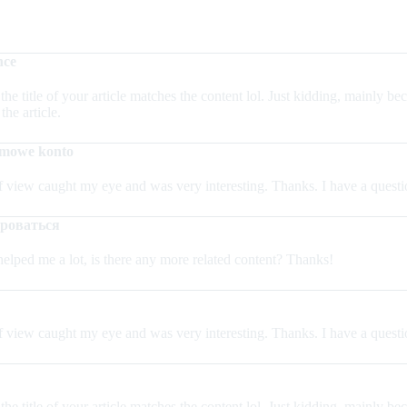
nce
 the title of your article matches the content lol. Just kidding, mainly 
the article.
mowe konto
f view caught my eye and was very interesting. Thanks. I have a questi
ироваться
helped me a lot, is there any more related content? Thanks!
f view caught my eye and was very interesting. Thanks. I have a questi
 the title of your article matches the content lol. Just kidding, mainly 