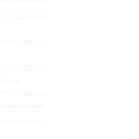
27. APRIL 2024 / 16:21
4. MAI 2024 / 03:30
6. MAI 2024 / 03:11
on for you.
25. MAI 2024 / 00:32
 have some doubts. Hope