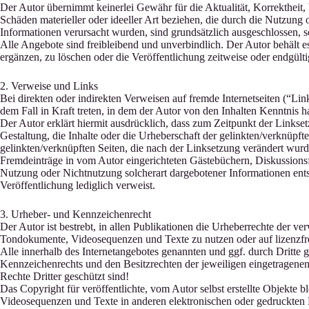
Der Autor übernimmt keinerlei Gewähr für die Aktualität, Korrektheit, 
Schäden materieller oder ideeller Art beziehen, die durch die Nutzung
Informationen verursacht wurden, sind grundsätzlich ausgeschlossen, so
Alle Angebote sind freibleibend und unverbindlich. Der Autor behält 
ergänzen, zu löschen oder die Veröffentlichung zeitweise oder endgültig
2. Verweise und Links
Bei direkten oder indirekten Verweisen auf fremde Internetseiten (“Lin
dem Fall in Kraft treten, in dem der Autor von den Inhalten Kenntnis 
Der Autor erklärt hiermit ausdrücklich, dass zum Zeitpunkt der Linkset
Gestaltung, die Inhalte oder die Urheberschaft der gelinkten/verknüpften
gelinkten/verknüpften Seiten, die nach der Linksetzung verändert wurde
Fremdeinträge in vom Autor eingerichteten Gästebüchern, Diskussionsfor
Nutzung oder Nichtnutzung solcherart dargebotener Informationen entste
Veröffentlichung lediglich verweist.
3. Urheber- und Kennzeichenrecht
Der Autor ist bestrebt, in allen Publikationen die Urheberrechte der 
Tondokumente, Videosequenzen und Texte zu nutzen oder auf lizenzfr
Alle innerhalb des Internetangebotes genannten und ggf. durch Dritt
Kennzeichenrechts und den Besitzrechten der jeweiligen eingetragenen
Rechte Dritter geschützt sind!
Das Copyright für veröffentlichte, vom Autor selbst erstellte Objekte 
Videosequenzen und Texte in anderen elektronischen oder gedruckten P