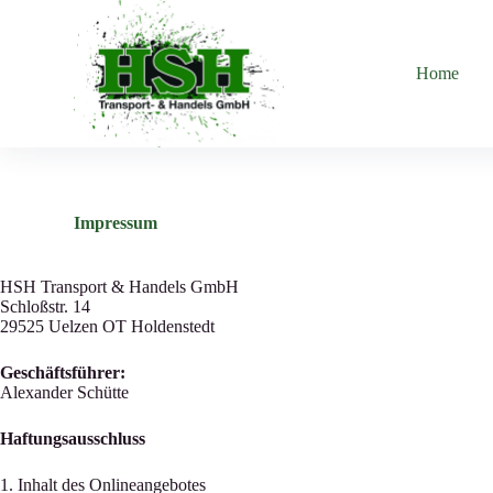
Z
u
m
Home
I
n
h
a
l
t
s
p
Impressum
r
i
n
HSH Transport & Handels GmbH
g
Schloßstr. 14
e
29525 Uelzen OT Holdenstedt
n
Geschäftsführer:
Alexander Schütte
Haftungsausschluss
1. Inhalt des Onlineangebotes