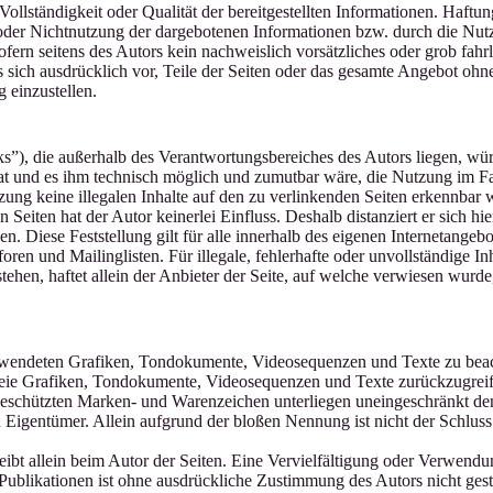
Vollständigkeit oder Qualität der bereitgestellten Informationen. Haft
 oder Nichtnutzung der dargebotenen Informationen bzw. durch die Nutz
fern seitens des Autors kein nachweislich vorsätzliches oder grob fahrl
es sich ausdrücklich vor, Teile der Seiten oder das gesamte Angebot o
 einzustellen.
ks”), die außerhalb des Verantwortungsbereiches des Autors liegen, wür
hat und es ihm technisch möglich und zumutbar wäre, die Nutzung im Fal
zung keine illegalen Inhalte auf den zu verlinkenden Seiten erkennbar 
 Seiten hat der Autor keinerlei Einfluss. Deshalb distanziert er sich hie
n. Diese Feststellung gilt für alle innerhalb des eigenen Internetangeb
en und Mailinglisten. Für illegale, fehlerhafte oder unvollständige In
hen, haftet allein der Anbieter der Seite, auf welche verwiesen wurde, 
verwendeten Grafiken, Tondokumente, Videosequenzen und Texte zu beach
eie Grafiken, Tondokumente, Videosequenzen und Texte zurückzugreif
e geschützten Marken- und Warenzeichen unterliegen uneingeschränkt d
 Eigentümer. Allein aufgrund der bloßen Nennung ist nicht der Schluss
bleibt allein beim Autor der Seiten. Eine Vervielfältigung oder Verwen
ublikationen ist ohne ausdrückliche Zustimmung des Autors nicht gesta